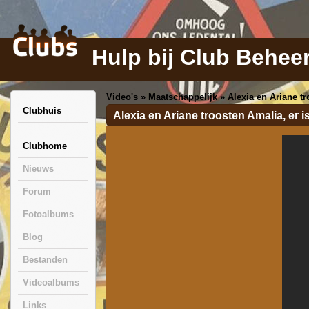
Hulp bij Club Behee
Video's
»
Maatschappelijk
» Alexia en Ariane t
Clubhuis
Alexia en Ariane troosten Amalia, er 
Clubhome
Nieuws
Forum
Fotoalbums
Blog
Bestanden
Videoalbums
Links