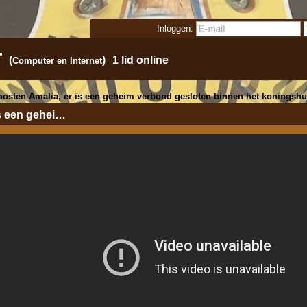
Inloggen:
r
(
)
1 lid online
Computer en Internet
roosten Amalia, er is een geheim verbond gesloten binnen het koningshu
is een gehei…