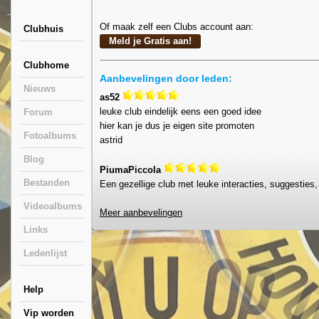
Of maak zelf een Clubs account aan:
Clubhuis
Clubhome
Aanbevelingen door leden:
Nieuws
as52
leuke club eindelijk eens een goed idee
Forum
hier kan je dus je eigen site promoten
Fotoalbums
astrid
Blog
PiumaPiccola
Bestanden
Een gezellige club met leuke interacties, suggesties, 
Videoalbums
Meer aanbevelingen
Links
Ledenlijst
Help
Vip worden