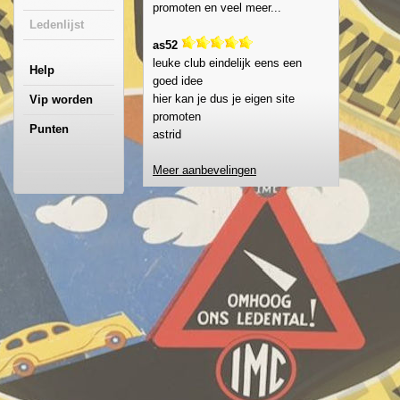
promoten en veel meer...
Ledenlijst
as52
leuke club eindelijk eens een
Help
goed idee
hier kan je dus je eigen site
Vip worden
promoten
Punten
astrid
Meer aanbevelingen