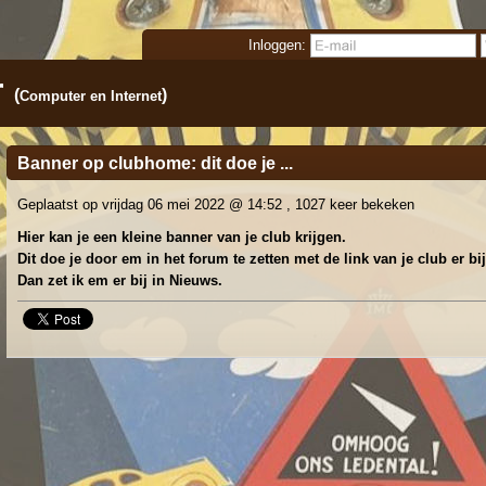
Inloggen:
r
(
)
Computer en Internet
Banner op clubhome: dit doe je ...
Geplaatst op vrijdag 06 mei 2022 @ 14:52 , 1027 keer bekeken
Hier kan je een kleine banner van je club krijgen.
Dit doe je door em in het forum te zetten met de link van je club er bij
Dan zet ik em er bij in Nieuws.