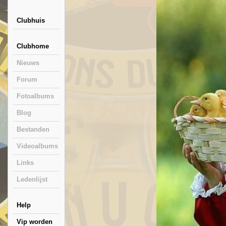
Clubhuis
Clubhome
Nieuws
Forum
Fotoalbums
Blog
Bestanden
Videoalbums
Links
Ledenlijst
Help
Vip worden