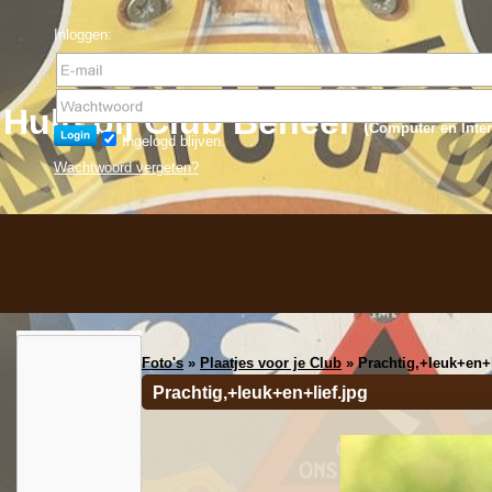
Inloggen:
Hulp bij Club Beheer
(
Computer en Inter
Ingelogd blijven.
Wachtwoord vergeten?
Foto's
»
Plaatjes voor je Club
» Prachtig,+leuk+en+l
Prachtig,+leuk+en+lief.jpg