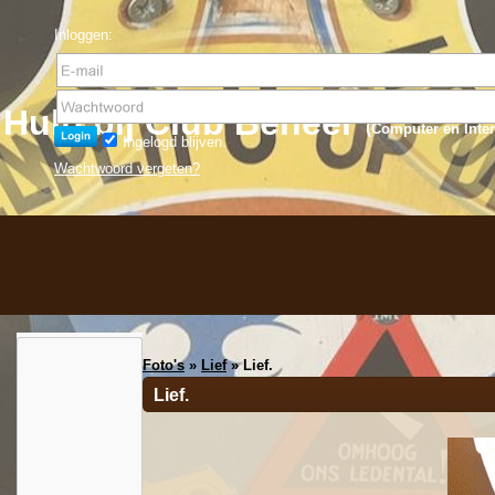
Inloggen:
Hulp bij Club Beheer
(
Computer en Inter
Ingelogd blijven.
Wachtwoord vergeten?
Foto's
»
Lief
» Lief.
Lief.