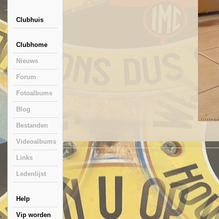
Clubhuis
Clubhome
Nieuws
Forum
Fotoalbums
Blog
Bestanden
Videoalbums
Links
Ledenlijst
Help
Vip worden