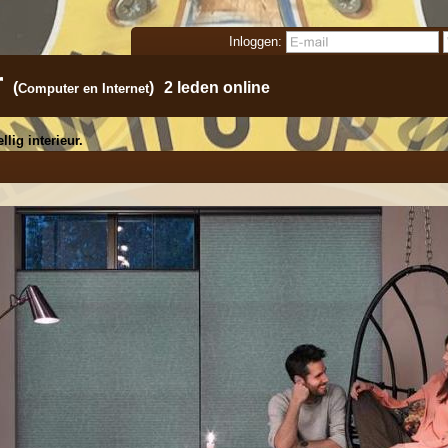
Inloggen:
r
(
)
2 leden online
Computer en Internet
lig interieur.