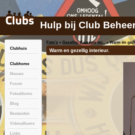
Hulp bij Club Behee
Foto's
»
Gezellig, Kaarsjes etc..
» Warm en gezel
Clubhuis
Warm en gezellig interieur.
Clubhome
Nieuws
Forum
Fotoalbums
Blog
Bestanden
Videoalbums
Links